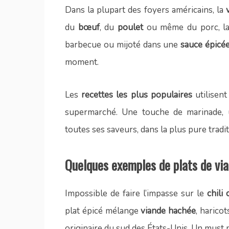
Dans la plupart des foyers américains, la
du
bœuf
, du
poulet
ou même du porc, la 
barbecue ou mijoté dans une
sauce épicé
moment.
Les
recettes les plus populaires
utilisent
supermarché. Une touche de marinade, u
toutes ses saveurs, dans la plus pure tradi
Quelques exemples de plats de via
Impossible de faire l’impasse sur le
chili
plat épicé mélange
viande hachée
, harico
originaire du sud des États-Unis. Un must p