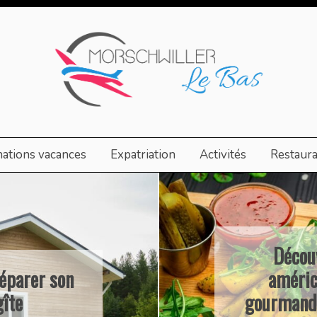
nations vacances
Expatriation
Activités
Restaur
cuisine
Les p
ecettes
d’expat
assiques à
excitat